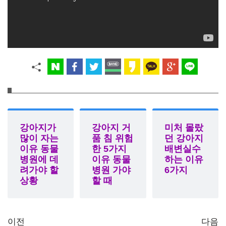
강아지가
강아지 거
미처 몰랐
많이 자는
품 침 위험
던 강아지
이유 동물
한 5가지
배변실수
병원에 데
이유 동물
하는 이유
려가야 할
병원 가야
6가지
상황
할 때
이전
다음