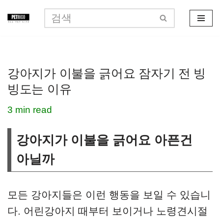
콘
텐
츠
강아지가 이불을 긁어요 잠자기 전 빙
로
빙도는 이유
건
너
3 min read
뛰
강아지가 이불을 긁어요 아픈건
기
아닐까
모든 강아지들은 이런 행동을 보일 수 있습니
다. 어린강아지 때부터 보이거나 노령견시절