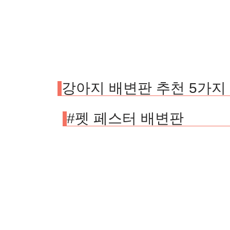
강아지 배변판 추천 5가지
#펫 페스터 배변판