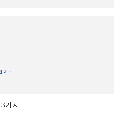
판 매트
용
 3가지