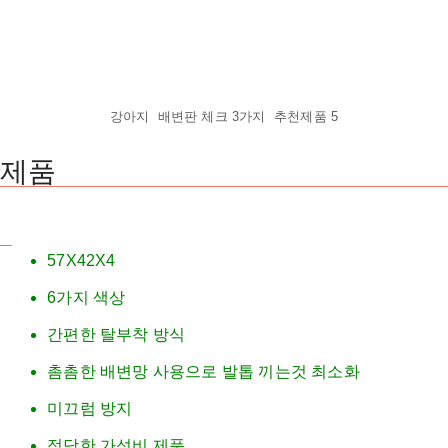
강아지 배변판 체크 3가지 추천제품 5
 제품
57X42X4
6가지 색상
간편한 탈부착 방식
촘촘한 배변망 사용으로 발톱 끼는것 최소화
미끄럼 방지
적당한 가성비 제품