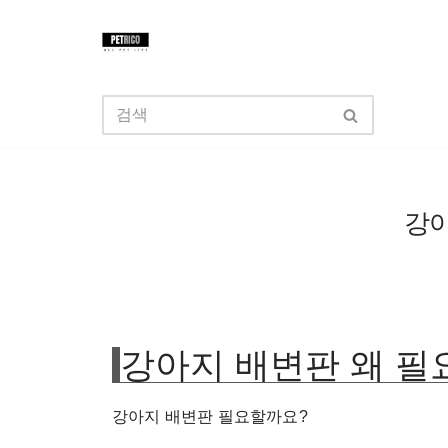
콘
텐
츠
로
건
너
강아
뛰
기
강아지 배변판 왜 필
강아지 배변판 필요할까요?