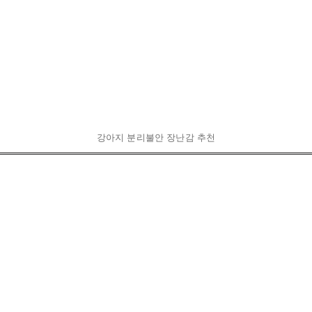
강아지 분리불안 장난감 추천