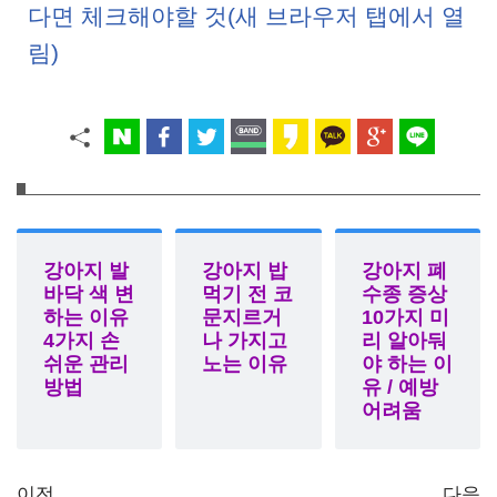
다면 체크해야할 것(새 브라우저 탭에서 열
림)
강아지 발
강아지 밥
강아지 폐
바닥 색 변
먹기 전 코
수종 증상
하는 이유
문지르거
10가지 미
4가지 손
나 가지고
리 알아둬
쉬운 관리
노는 이유
야 하는 이
방법
유 / 예방
어려움
이전
다음