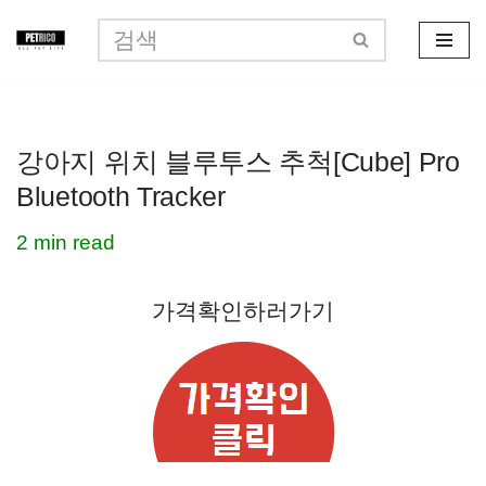
콘
텐
츠
강아지 위치 블루투스 추척[Cube] Pro
로
Bluetooth Tracker
건
너
2 min read
뛰
가격확인하러가기
기