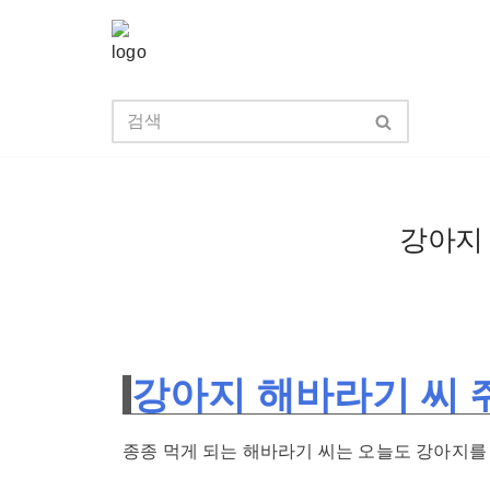
콘
텐
츠
로
건
너
강아지 
뛰
기
강아지 해바라기 씨 
종종 먹게 되는 해바라기 씨는 오늘도 강아지를