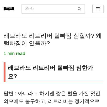
콘
텐
츠
래브라도 리트리버 털빠짐 심할까? 왜
로
털빠짐이 있을까?
건
너
1 min read
뛰
래브라도 리트리버 털빠짐 심한가
기
요?
답변 : 아니라고 하기엔 짧은 털을 가진 멋진
외모에도 불구하고, 리트리버는 정기적으로