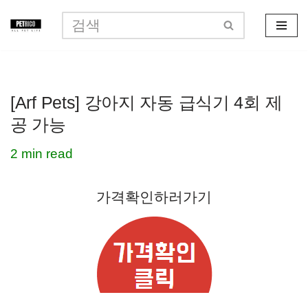
콘
텐
츠
[Arf Pets] 강아지 자동 급식기 4회 제
로
공 가능
건
너
2 min read
뛰
가격확인하러가기
기