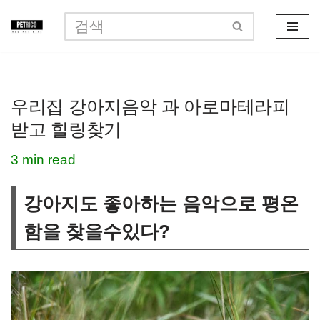
콘
텐
츠
우리집 강아지음악 과 아로마테라피
로
받고 힐링찾기
건
너
3 min read
뛰
강아지도 좋아하는 음악으로 평온
기
함을 찾을수있다?