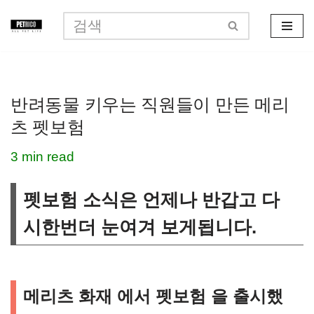
콘
텐
츠
반려동물 키우는 직원들이 만든 메리
로
츠 펫보험
건
너
3 min read
뛰
펫보험 소식은 언제나 반갑고 다
기
시한번더 눈여겨 보게됩니다.
메리츠 화재 에서 펫보험 을 출시했